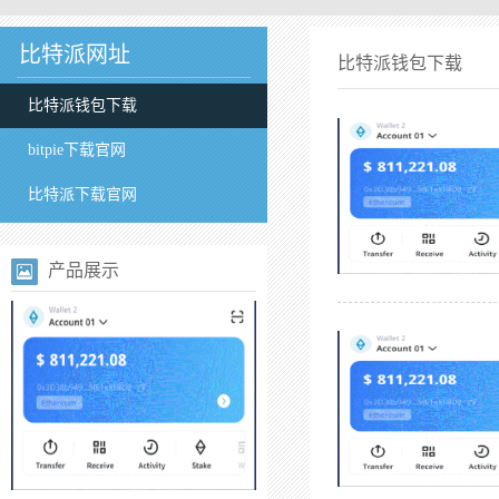
比特派网址
比特派钱包下载
比特派钱包下载
bitpie下载官网
比特派下载官网
产品展示