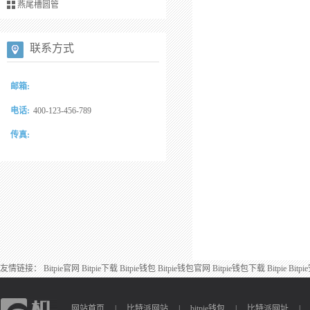
燕尾槽圆管
联系方式
邮箱:
电话:
400-123-456-789
传真:
友情链接：
Bitpie官网
Bitpie下载
Bitpie钱包
Bitpie钱包官网
Bitpie钱包下载
Bitpie
Bitp
网站首页
|
比特派网站
|
bitpie钱包
|
比特派网址