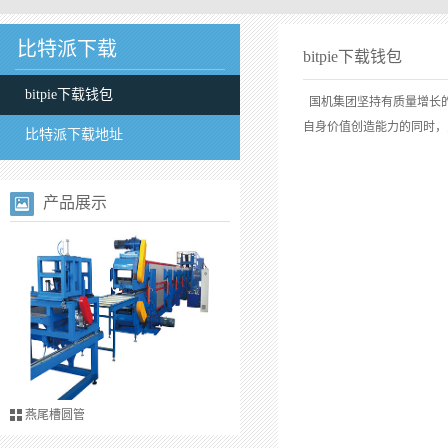
比特派下载
bitpie下载钱包
bitpie下载钱包
国机集团坚持有质量增长
自身价值创造能力的同时，
比特派下载地址
产品展示
燕尾槽圆管