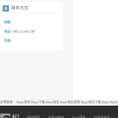
联系方式
邮箱:
电话:
400-123-456-789
传真:
友情链接：
Bitpie官网
Bitpie下载
Bitpie钱包
Bitpie钱包官网
Bitpie钱包下载
Bitpie
Bitp
网站首页
|
比特派网站
|
bitpie钱包
|
比特派网址